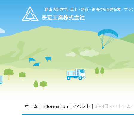
［岡山県新見市］
土木・建築・鉄構の総合建設業／プラ
宗宏工業株式会社
ホーム
｜
Information
｜
イベント
｜
3泊4日でベトナム