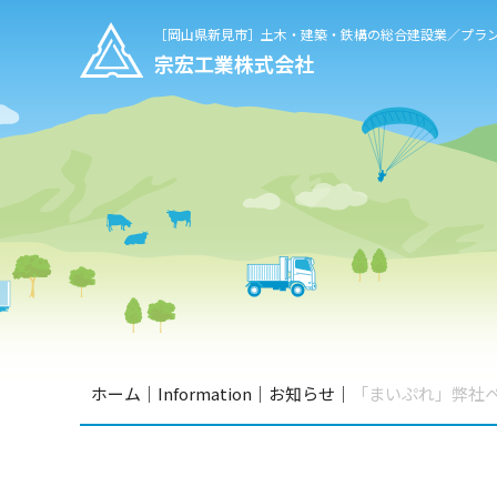
［岡山県新見市］
土木・建築・鉄構の総合建設業／プラ
宗宏工業株式会社
ホーム
｜
Information
｜
お知らせ
｜
「まいぷれ」弊社ペ